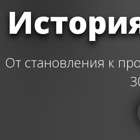
Истори
От становления к пр
3